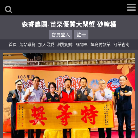
森睿農園-苗栗優質大閘蟹 砂糖橘
會員登入
註冊
首頁
網站導覽
加入最愛
瀏覽紀錄
購物車
填寫付款單
訂單查詢