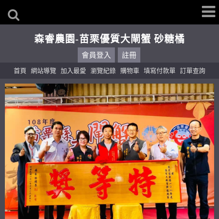
森睿農園-苗栗優質大閘蟹 砂糖橘
會員登入
註冊
首頁
網站導覽
加入最愛
瀏覽紀錄
購物車
填寫付款單
訂單查詢