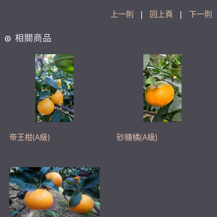
上一則
|
回上頁
|
下一則
相關商品
帝王柑(A級)
砂糖橘(A級)