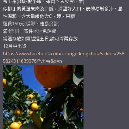
帝王柑(B級-偏小顆，果肉丶表皮皆正常)
似柳丁的黃澄果肉及口感，清甜好入口、皮薄易剝多汁、屬
性溫和，含大量維他命C、鉀、果膠
運費150元(偏鄉丶離島另計)
滿4盒同一寄件地址免運費
常溫存放如需超過五日,請可冷藏存放
12月中出貨
https://www.facebook.com/orangedengzhou/videos/258
5824311639376/?vh=e&d=n